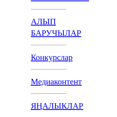
АЛЫП
БАРУЧЫЛАР
Конкурслар
Медиаконтент
ЯҢАЛЫКЛАР