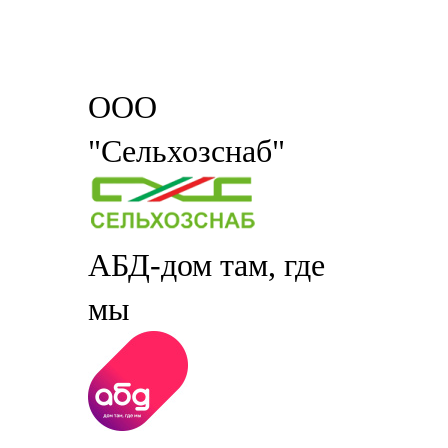
ООО
"Сельхозснаб"
АБД-дом там, где
мы