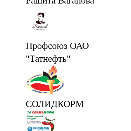
Рашита Вагапова
Профсоюз ОАО
"Татнефть"
СОЛИДКОРМ