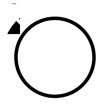
Әлмәт
92,9 FM
Базарлы матак
107,1 FM
Балык бистәсе
104,9 FM
Баулы
107,5 FM
Биләр
101,7 FM