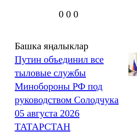
0
0
0
Башка яңалыклар
Путин объединил все
тыловые службы
Минобороны РФ под
руководством Солодчука
05 августа 2026
ТАТАРСТАН