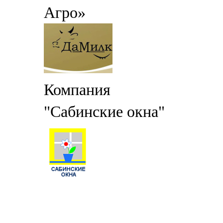
Агро»
Компания
"Сабинские окна"