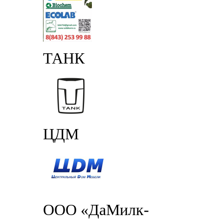
ТАНК
ЦДМ
ООО «ДаМилк-