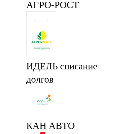
АГРО-РОСТ
ИДЕЛЬ списание
долгов
КАН АВТО