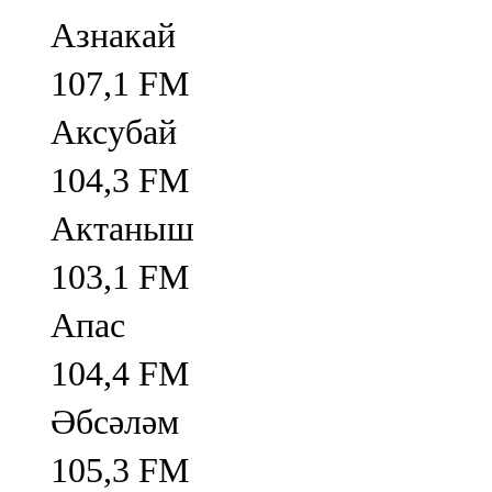
Азнакай
107,1 FM
Аксубай
104,3 FM
Актаныш
103,1 FM
Апас
104,4 FM
Әбсәләм
105,3 FM