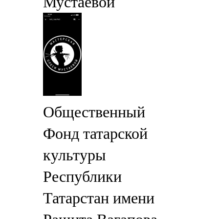
Мустаевой
Общественный
Фонд татарской
культуры
Республики
Татарстан имени