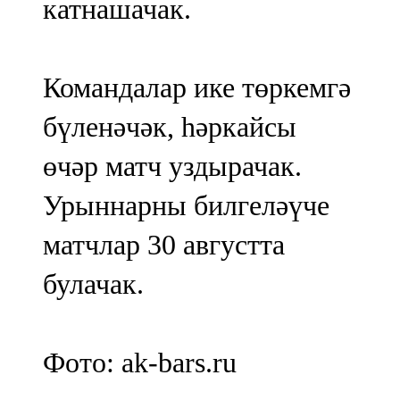
катнашачак.
Командалар ике төркемгә
бүленәчәк, һәркайсы
өчәр матч уздырачак.
Урыннарны билгеләүче
матчлар 30 августта
булачак.
Фото: ak-bars.ru