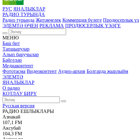
РУС
ЯҢАЛЫКЛАР
РАДИО ТУРЫНДА
Радио турында
Җитәкчелек
Коммерция бүлеге
Продюсерлык үз
ЭЛЕМТӘ ӨЧЕН
РЕКЛАМА
ПРОДЮСЕРЛЫК ҮЗӘГЕ
МЕНЮ
Баш бит
Тапшырулар
Алып баручылар
Бәйгеләр
Медиаконтент
Фототасма
Видеоконтент
Аудио-архив
Болгарда жырлыйм
ЭЛЕМТӘ
ЯҢАЛЫКЛАР
О радио
КОТЛАУ БИРҮ
Русская версия
РАДИО ЕШЛЫКЛАРЫ
Азнакай
107,1 FM
Аксубай
104,3 FM