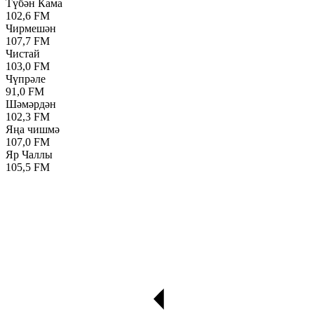
Түбән Кама
102,6 FM
Чирмешән
107,7 FM
Чистай
103,0 FM
Чүпрәле
91,0 FM
Шәмәрдән
102,3 FM
Яңа чишмә
107,0 FM
Яр Чаллы
105,5 FM