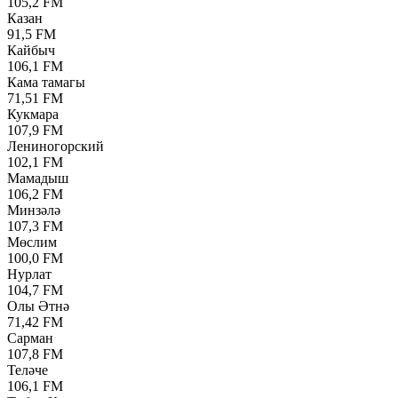
105,2 FM
Казан
91,5 FM
Кайбыч
106,1 FM
Кама тамагы
71,51 FM
Кукмара
107,9 FM
Лениногорский
102,1 FM
Мамадыш
106,2 FM
Минзәлә
107,3 FM
Мөслим
100,0 FM
Нурлат
104,7 FM
Олы Әтнә
71,42 FM
Сарман
107,8 FM
Теләче
106,1 FM