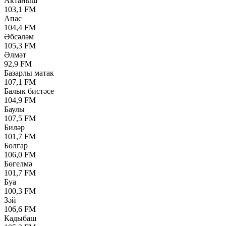
Актаныш
103,1 FM
Апас
104,4 FM
Әбсәләм
105,3 FM
Әлмәт
92,9 FM
Базарлы матак
107,1 FM
Балык бистәсе
104,9 FM
Баулы
107,5 FM
Биләр
101,7 FM
Болгар
106,0 FM
Бөгелмә
101,7 FM
Буа
100,3 FM
Зәй
106,6 FM
Кадыбаш