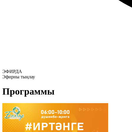
ЭФИРДА
Эфирны тыңлау
Программы