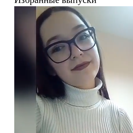
107,8 FM
Теләче
106,1 FM
Түбән Кама
102,6 FM
Чирмешән
107,7 FM
Чистай
103,0 FM
Чүпрәле