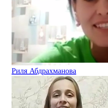
Риля Абдрахманова