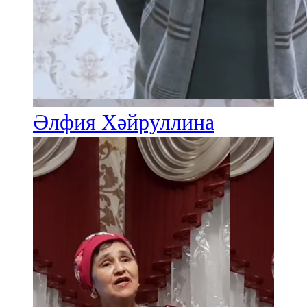
Әлфия Хәйруллина