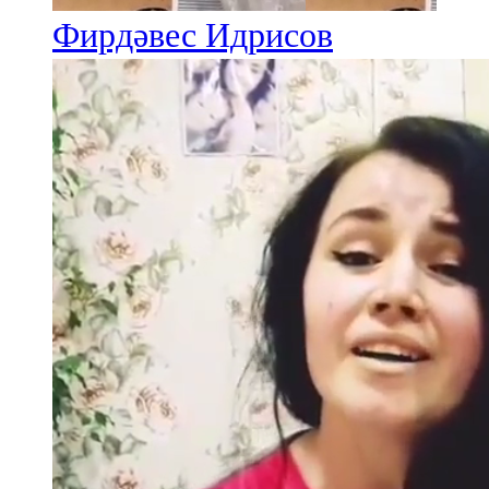
Фирдәвес Идрисов