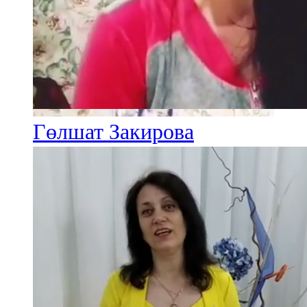
Гөлшат Закирова