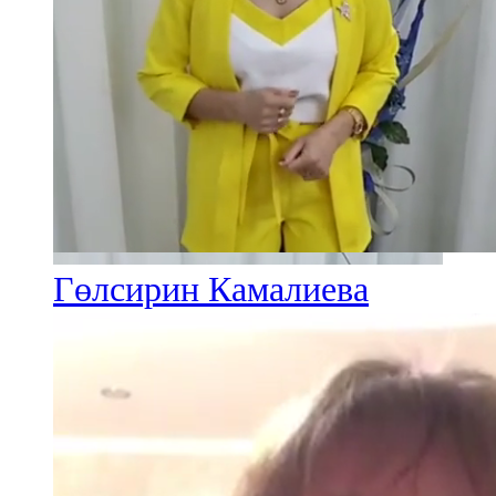
Гөлсирин Камалиева