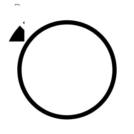
Әлмәт
92,9 FM
Базарлы матак
107,1 FM
Балык бистәсе
104,9 FM
Баулы
107,5 FM
Биләр
101,7 FM