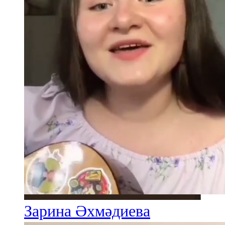
Зарина Әхмәдиева