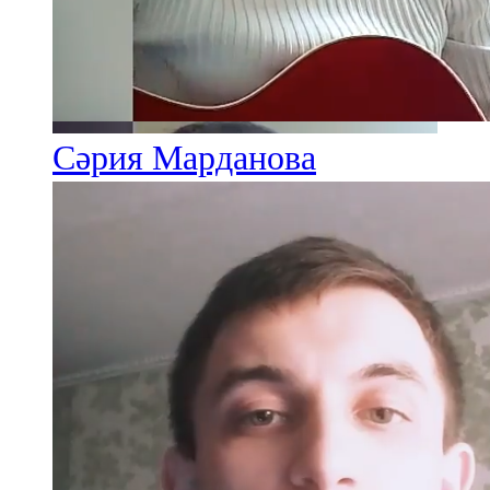
91,0 FM
Шәмәрдән
102,3 FM
Сәрия Марданова
Яңа чишмә
107,0 FM
Яр Чаллы
105,5 FM