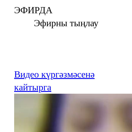
Болгар
ЭФИРДА
106,0 FM
Эфирны тыңлау
Бөгелмә
101,7 FM
Буа
100,3 FM
Видео күргәзмәсенә
Зәй
кайтырга
106,6 FM
Кадыбаш
105,2 FM