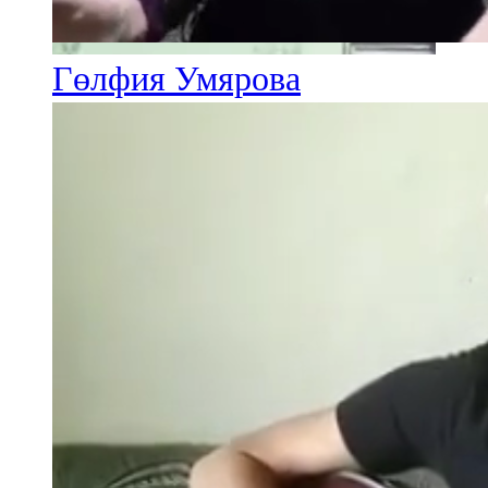
Гөлфия Умярова