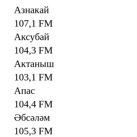
Азнакай
107,1 FM
Аксубай
104,3 FM
Актаныш
103,1 FM
Апас
104,4 FM
Әбсәләм
105,3 FM