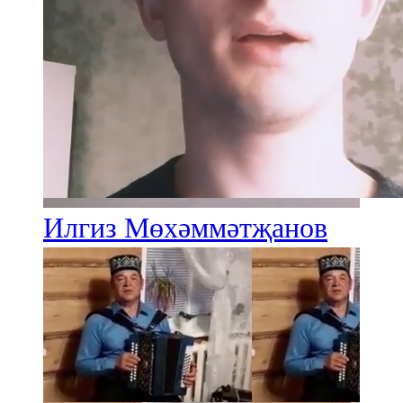
Илгиз Мөхәммәтҗанов