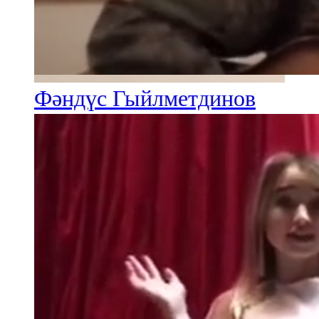
Фәндүс Гыйлметдинов