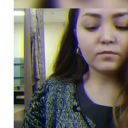
Казан
91,5 FM
Кайбыч
106,1 FM
Кама тамагы
71,51 FM
Кукмара
107,9 FM
Лениногорский
102,1 FM