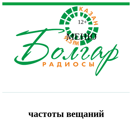
12+
МЕНЮ
частоты вещаний