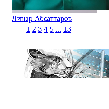
Линар Абсаттаров
1
2
3
4
5
...
13