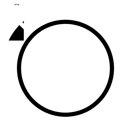
Әлмәт
92,9 FM
Базарлы матак
107,1 FM
Балык бистәсе
104,9 FM
Баулы
107,5 FM
Биләр
101,7 FM