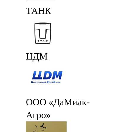
ТАНК
ЦДМ
ООО «ДаМилк-
Агро»