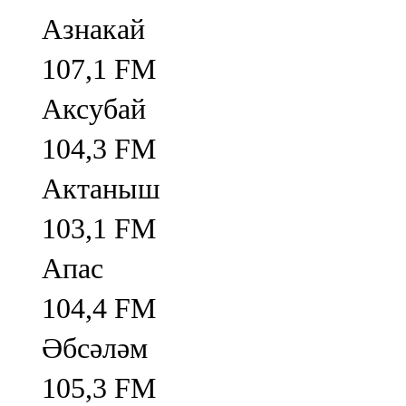
Азнакай
107,1 FM
Аксубай
104,3 FM
Актаныш
103,1 FM
Апас
104,4 FM
Әбсәләм
105,3 FM