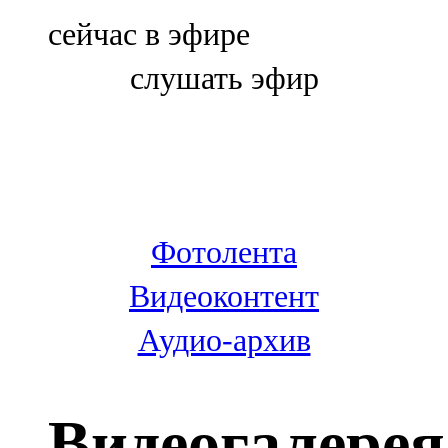
Болгар
сейчас в эфире
106,0 FM
слушать эфир
Бөгелмә
101,7 FM
Буа
100,3 FM
Фотолента
Зәй
Видеоконтент
106,6 FM
Аудио-архив
Кадыбаш
105,2 FM
Видеогалерея