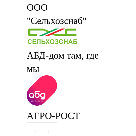
ООО
"Сельхозснаб"
АБД-дом там, где
мы
АГРО-РОСТ