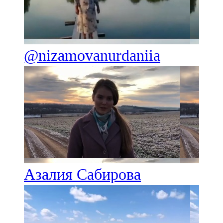
@nizamovanurdaniia
Азалия Сабирова