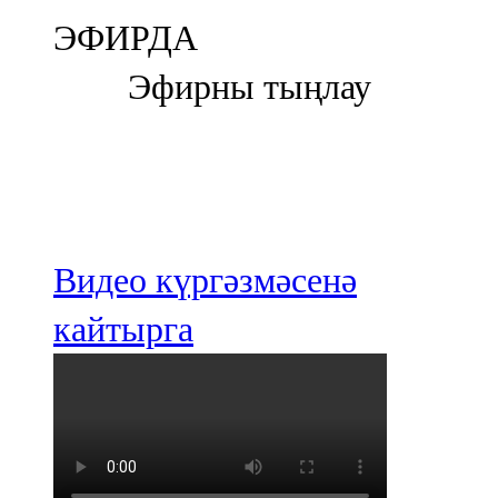
Болгар
ЭФИРДА
106,0 FM
Эфирны тыңлау
Бөгелмә
101,7 FM
Буа
100,3 FM
Видео күргәзмәсенә
Зәй
кайтырга
106,6 FM
Кадыбаш
105,2 FM