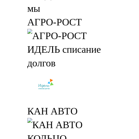
АГРО-РОСТ
ИДЕЛЬ списание
долгов
КАН АВТО
КОЛЬЦО