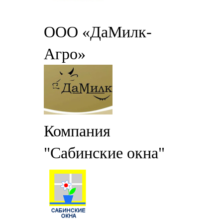
ООО «ДаМилк-
Агро»
Компания
"Сабинские окна"