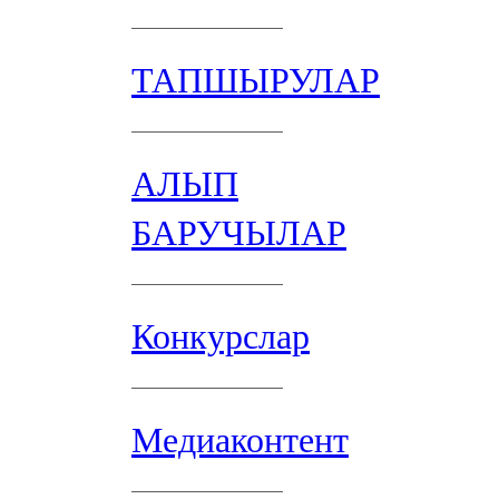
ТАПШЫРУЛАР
АЛЫП
БАРУЧЫЛАР
Конкурслар
Медиаконтент