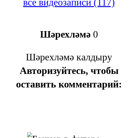
все видеозаписи (117)
Шәрехләмә
0
Шәрехләмә калдыру
Авторизуйтесь, чтобы
оставить комментарий: