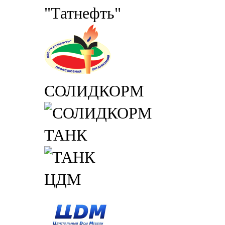
"Татнефть"
СОЛИДКОРМ
ТАНК
ЦДМ