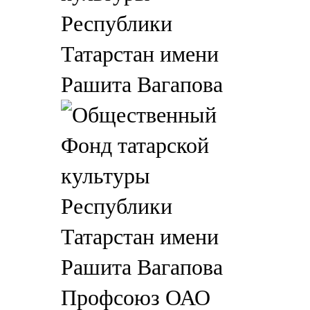
Республики
Татарстан имени
Рашита Вагапова
Профсоюз ОАО