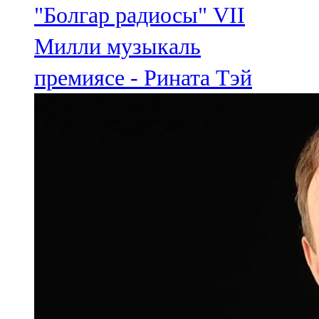
"Болгар радиосы" VII
Милли музыкаль
премиясе - Рината Тэй