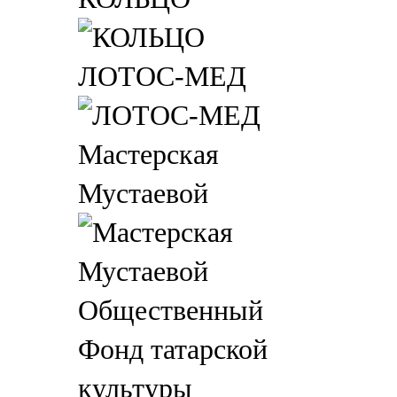
ЛОТОС-МЕД
Мастерская
Мустаевой
Общественный
Фонд татарской
культуры