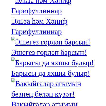
Эльза һәм Хәниф
Гарифуллиннар
Эшегез гөрләп барсын!
Барысы да яхшы булыр!
Вакыйгалар агымын