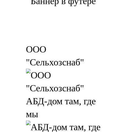
ООО
"Сельхозснаб"
АБД-дом там, где
мы