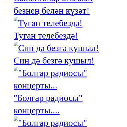
безнең белән күзәт!
Туган телебездә!
Син дә безгә кушыл!
"Болгар радиосы"
концерты....