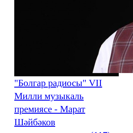
"Болгар радиосы" VII
Милли музыкаль
премиясе - Марат
Шәйбәков