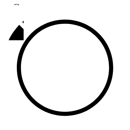
Әлмәт
92,9 FM
Базарлы матак
107,1 FM
Балык бистәсе
104,9 FM
Баулы
107,5 FM
Биләр
101,7 FM