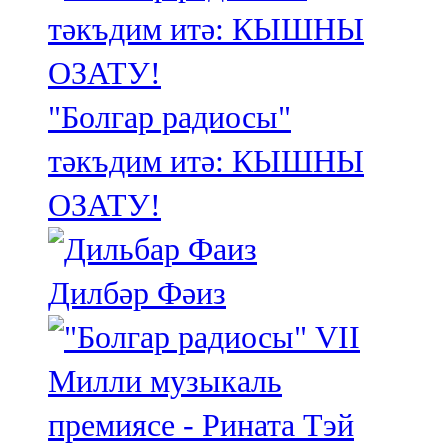
"Болгар радиосы"
тәкъдим итә: КЫШНЫ
ОЗАТУ!
Дилбәр Фәиз