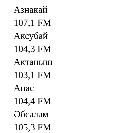
Азнакай
107,1 FM
Аксубай
104,3 FM
Актаныш
103,1 FM
Апас
104,4 FM
Әбсәләм
105,3 FM