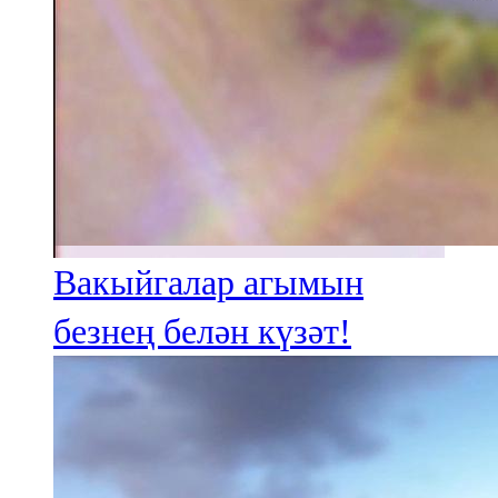
Вакыйгалар агымын
безнең белән күзәт!