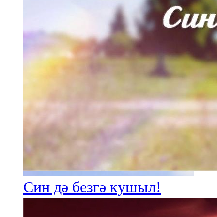
Син дә безгә кушыл!