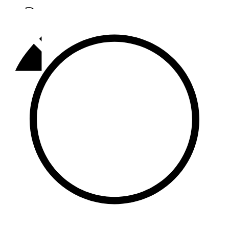
Әлмәт
92,9 FM
Базарлы матак
107,1 FM
Балык бистәсе
104,9 FM
Баулы
107,5 FM
Биләр
101,7 FM