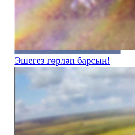
Эшегез гөрләп барсын!