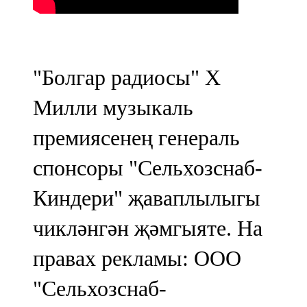
Казан
91,5 FM
Кайбыч
"Болгар радиосы" Х
106,1 FM
Милли музыкаль
Кама тамагы
премиясенең генераль
71,51 FM
спонсоры "Сельхозснаб-
Кукмара
Киндери" җаваплылыгы
107,9 FM
чикләнгән җәмгыяте. На
Лениногорский
правах рекламы: ООО
102,1 FM
"Сельхозснаб-