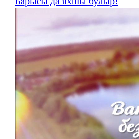
Барысы да яхшы булыр!