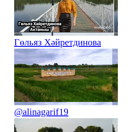
91,0 FM
Шәмәрдән
102,3 FM
Гөльяз Хәйретдинова
Яңа чишмә
107,0 FM
Яр Чаллы
105,5 FM
@alinagarif19