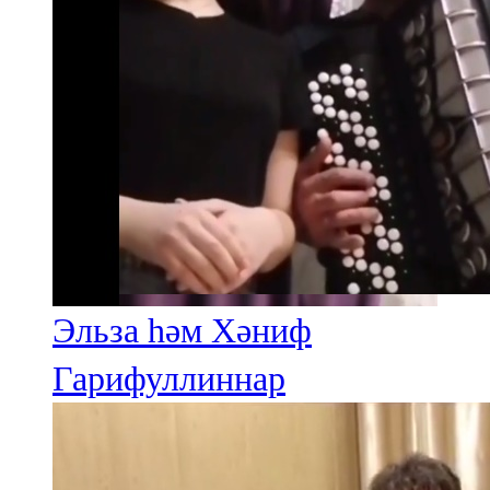
Эльза һәм Хәниф
Гарифуллиннар