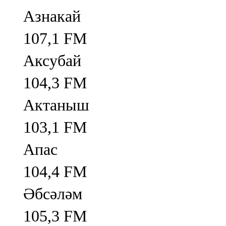
Азнакай
107,1 FM
Аксубай
104,3 FM
Актаныш
103,1 FM
Апас
104,4 FM
Әбсәләм
105,3 FM