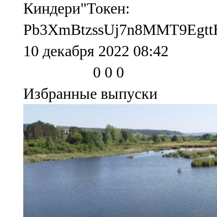
Мамадыш
Киндери"Токен:
106,2 FM
Pb3XmBtzssUj7n8MMT9Egt
Минзәлә
10 декабря 2022 08:42
107,3 FM
0
0
0
Мөслим
Избранные выпуски
100,0 FM
Нурлат
104,7 FM
Олы Әтнә
71,42 FM
Сарман