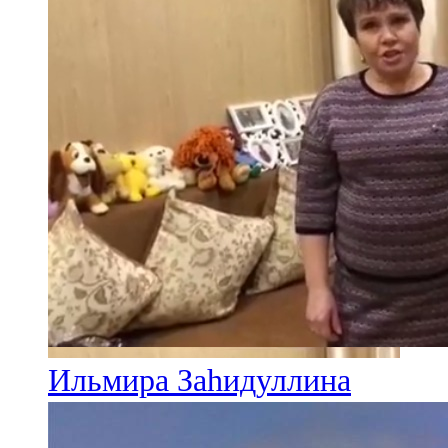
Ильмира Заһидуллина