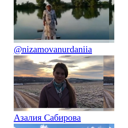
@nizamovanurdaniia
Азалия Сабирова