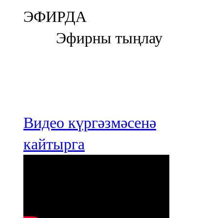
Болгар
ЭФИРДА
106,0 FM
Эфирны тыңлау
Бөгелмә
101,7 FM
Буа
100,3 FM
Видео күргәзмәсенә
Зәй
кайтырга
106,6 FM
Кадыбаш
105,2 FM