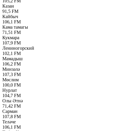
105,2 FM
Казан
91,5 FM
Кайбыч
106,1 FM
Кама тамагы
71,51 FM
Кукмара
107,9 FM
Лениногорский
102,1 FM
Мамадыш
106,2 FM
Минзәлә
107,3 FM
Мөслим
100,0 FM
Нурлат
104,7 FM
Олы Әтнә
71,42 FM
Сарман
107,8 FM
Теләче
106,1 FM