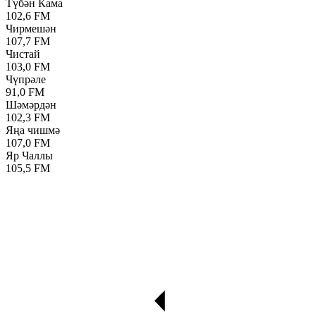
Түбән Кама
102,6 FM
Чирмешән
107,7 FM
Чистай
103,0 FM
Чүпрәле
91,0 FM
Шәмәрдән
102,3 FM
Яңа чишмә
107,0 FM
Яр Чаллы
105,5 FM