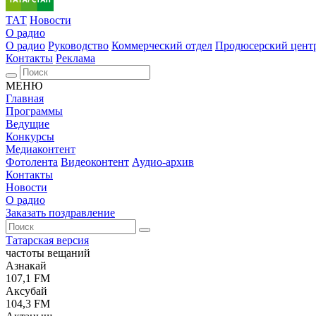
ТАТ
Новости
О радио
О радио
Руководство
Коммерческий отдел
Продюсерский цент
Контакты
Реклама
МЕНЮ
Главная
Программы
Ведущие
Конкурсы
Медиаконтент
Фотолента
Видеоконтент
Аудио-архив
Контакты
Новости
О радио
Заказать поздравление
Татарская версия
частоты вещаний
Азнакай
107,1 FM
Аксубай
104,3 FM