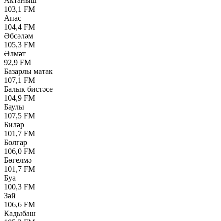
Актаныш
103,1 FM
Апас
104,4 FM
Әбсәләм
105,3 FM
Әлмәт
92,9 FM
Базарлы матак
107,1 FM
Балык бистәсе
104,9 FM
Баулы
107,5 FM
Биләр
101,7 FM
Болгар
106,0 FM
Бөгелмә
101,7 FM
Буа
100,3 FM
Зәй
106,6 FM
Кадыбаш