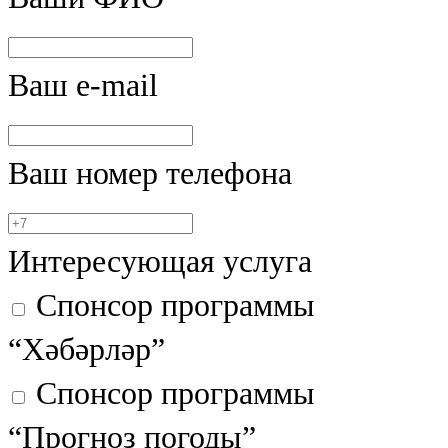
Казан
91,5 FM
Ваш e-mail
Кайбыч
106,1 FM
Ваш номер телефона
Кама тамагы
71,51 FM
Интересующая услуга
Кукмара
Спонсор программы
107,9 FM
“Хәбәрләр”
Лениногорский
Спонсор программы
102,1 FM
“Прогноз погоды”