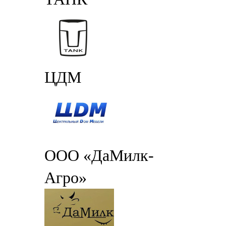
ЦДМ
ООО «ДаМилк-
Агро»