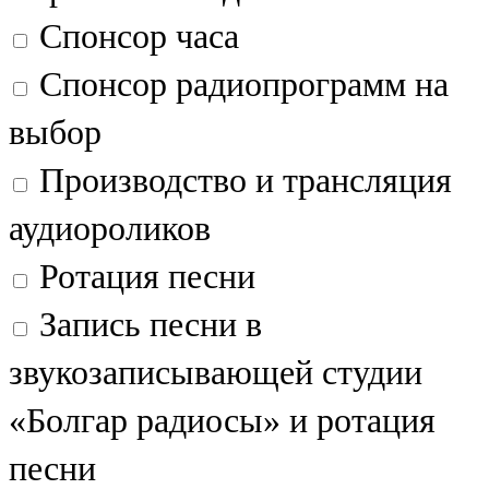
Мамадыш
Спонсор часа
106,2 FM
Спонсор радиопрограмм на
Минзәлә
выбор
107,3 FM
Производство и трансляция
Мөслим
аудиороликов
100,0 FM
Ротация песни
Нурлат
Запись песни в
104,7 FM
звукозаписывающей студии
Олы Әтнә
«Болгар радиосы» и ротация
71,42 FM
песни
Сарман