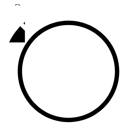
Әлмәт
92,9 FM
Базарлы матак
107,1 FM
Балык бистәсе
104,9 FM
Баулы
107,5 FM
Биләр
101,7 FM