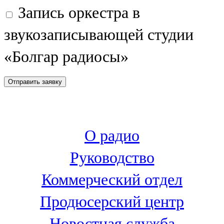
Запись оркестра в
107,8 FM
звукозаписывающей студии
Теләче
«Болгар радиосы»
106,1 FM
Түбән Кама
102,6 FM
Чирмешән
О радио
107,7 FM
Руководство
Чистай
Коммерческий отдел
103,0 FM
Продюсерский центр
Чүпрәле
Новостная служба