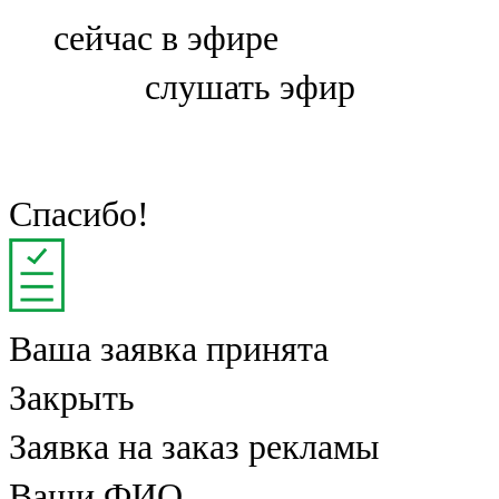
Болгар
сейчас в эфире
106,0 FM
слушать эфир
Бөгелмә
101,7 FM
Буа
Спасибо!
100,3 FM
Зәй
Ваша заявка принята
106,6 FM
Закрыть
Кадыбаш
Заявка на заказ рекламы
105,2 FM
Ваши ФИО