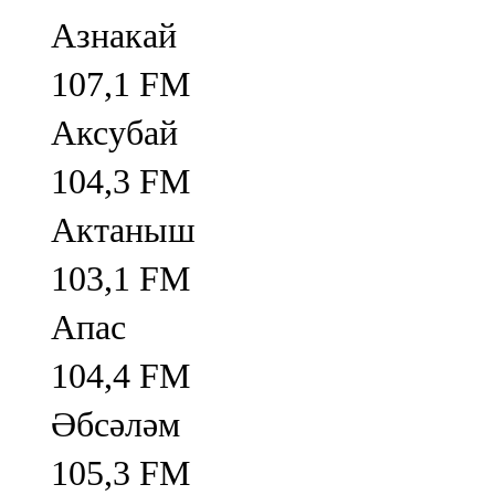
Азнакай
107,1 FM
Аксубай
104,3 FM
Актаныш
103,1 FM
Апас
104,4 FM
Әбсәләм
105,3 FM