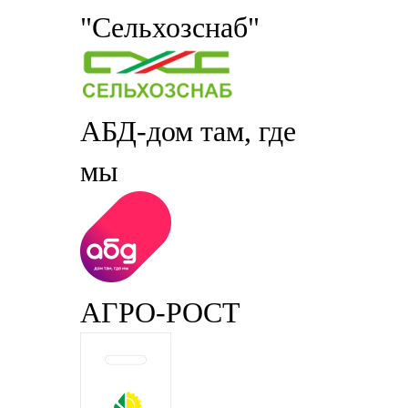
"Сельхозснаб"
АБД-дом там, где
мы
АГРО-РОСТ