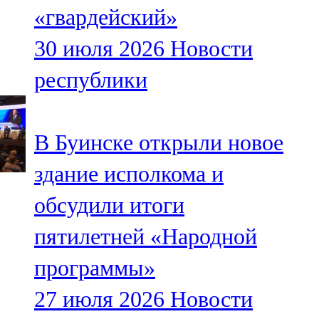
«гвардейский»
107,8 FM
30 июля 2026
Новости
Теләче
республики
106,1 FM
Түбән Кама
В Буинске открыли новое
102,6 FM
здание исполкома и
Чирмешән
обсудили итоги
107,7 FM
пятилетней «Народной
Чистай
программы»
103,0 FM
27 июля 2026
Новости
Чүпрәле