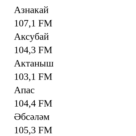
Азнакай
107,1 FM
Аксубай
104,3 FM
Актаныш
103,1 FM
Апас
104,4 FM
Әбсәләм
105,3 FM