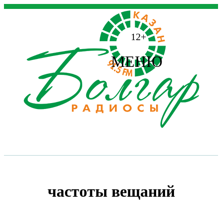
12+
МЕНЮ
частоты вещаний