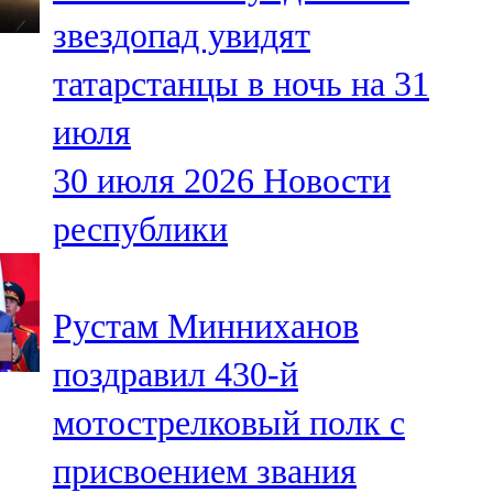
Мамадыш
звездопад увидят
106,2 FM
татарстанцы в ночь на 31
Минзәлә
июля
107,3 FM
30 июля 2026
Новости
Мөслим
республики
100,0 FM
Нурлат
Рустам Минниханов
104,7 FM
поздравил 430-й
Олы Әтнә
мотострелковый полк с
71,42 FM
присвоением звания
Сарман