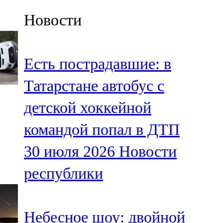
Казан
Новости
91,5 FM
Кайбыч
Есть пострадавшие: в
106,1 FM
Татарстане автобус с
Кама тамагы
детской хоккейной
71,51 FM
командой попал в ДТП
Кукмара
30 июля 2026
Новости
107,9 FM
республики
Лениногорский
102,1 FM
Небесное шоу: двойной