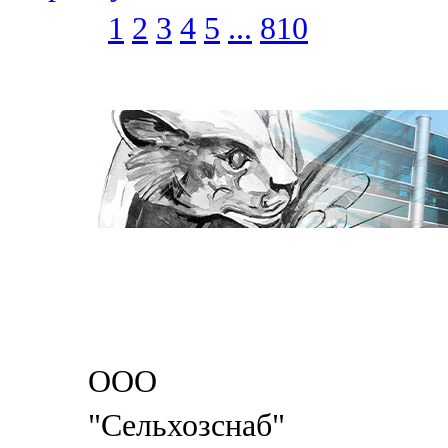
1
2
3
4
5
...
810
ООО
"Сельхозснаб"