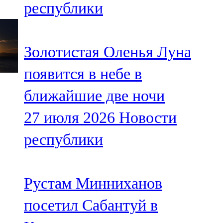
республики
91,0 FM
Шәмәрдән
Золотистая Оленья Луна
102,3 FM
появится в небе в
Яңа чишмә
ближайшие две ночи
107,0 FM
27 июля 2026
Новости
Яр Чаллы
республики
105,5 FM
Рустам Минниханов
посетил Сабантуй в