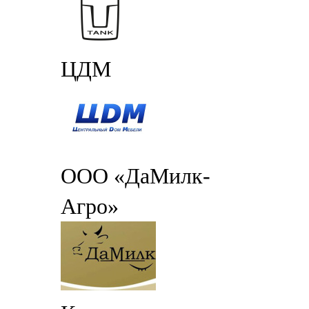
ЦДМ
ООО «ДаМилк-
Агро»