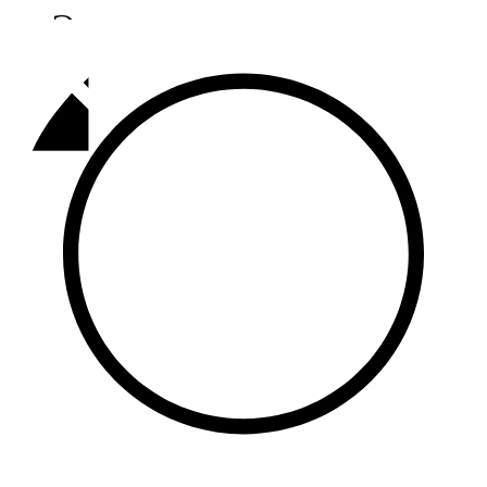
Әлмәт
92,9 FM
Базарлы матак
107,1 FM
Балык бистәсе
104,9 FM
Баулы
107,5 FM
Биләр
101,7 FM