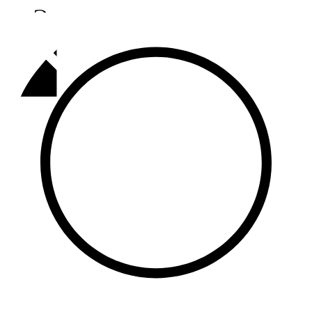
Әлмәт
92,9 FM
Базарлы матак
107,1 FM
Балык бистәсе
104,9 FM
Баулы
107,5 FM
Биләр
101,7 FM