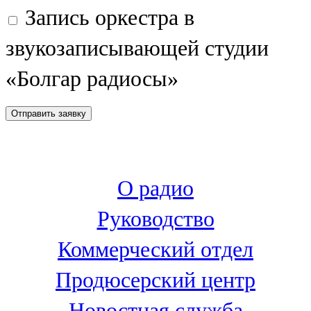
Запись оркестра в
107,8 FM
звукозаписывающей студии
Теләче
«Болгар радиосы»
106,1 FM
Түбән Кама
102,6 FM
Чирмешән
О радио
107,7 FM
Руководство
Чистай
Коммерческий отдел
103,0 FM
Продюсерский центр
Чүпрәле
Новостная служба