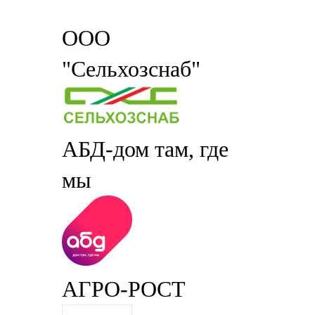
ООО
"Сельхозснаб"
АБД-дом там, где
мы
АГРО-РОСТ