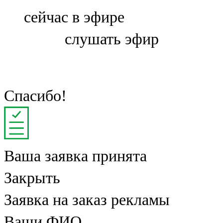
Болгар
сейчас в эфире
106,0 FM
слушать эфир
Бөгелмә
101,7 FM
Буа
Спасибо!
100,3 FM
Зәй
Ваша заявка принята
106,6 FM
Закрыть
Кадыбаш
Заявка на заказ рекламы
105,2 FM
Ваши ФИО