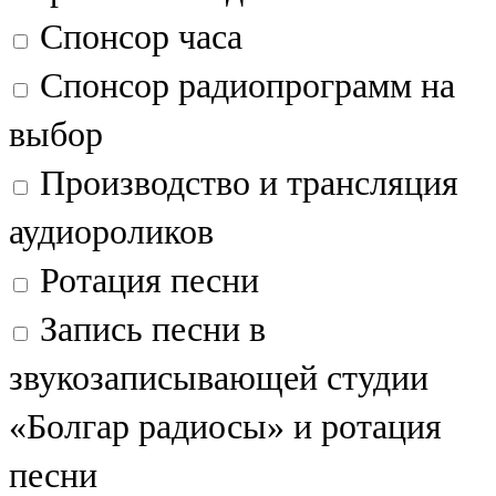
Мамадыш
Спонсор часа
106,2 FM
Спонсор радиопрограмм на
Минзәлә
выбор
107,3 FM
Производство и трансляция
Мөслим
аудиороликов
100,0 FM
Ротация песни
Нурлат
Запись песни в
104,7 FM
звукозаписывающей студии
Олы Әтнә
«Болгар радиосы» и ротация
71,42 FM
песни
Сарман