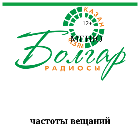
12+
МЕНЮ
частоты вещаний