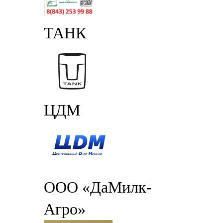
ТАНК
ЦДМ
ООО «ДаМилк-
Агро»