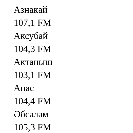
Азнакай
107,1 FM
Аксубай
104,3 FM
Актаныш
103,1 FM
Апас
104,4 FM
Әбсәләм
105,3 FM