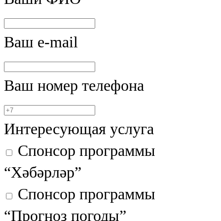
Казан
91,5 FM
Ваш e-mail
Кайбыч
106,1 FM
Ваш номер телефона
Кама тамагы
71,51 FM
Интересующая услуга
Кукмара
Спонсор программы
107,9 FM
“Хәбәрләр”
Лениногорский
Спонсор программы
102,1 FM
“Прогноз погоды”